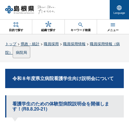
Language
目的で探す
組織で探す
キーワード検索
メニュー
トップ
>
県政・統計
>
職員採用
>
職員採用情報
>
職員採用情報（病
院）
病院局
令和８年度県立病院看護学生向け説明会について
看護学生のための体験型病院説明会を開催しま
す！(R8.8.20-21)