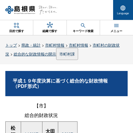
Language
目的で探す
組織で探す
キーワード検索
メニュー
トップ
>
県政・統計
>
市町村情報
>
市町村情報
>
市町村の財政状
況
>
総合的な財政情報の開示
市町村課
平成１９年度決算に基づく総合的な財政情報
（PDF形式）
【市】
総合的財政状況
松
大田