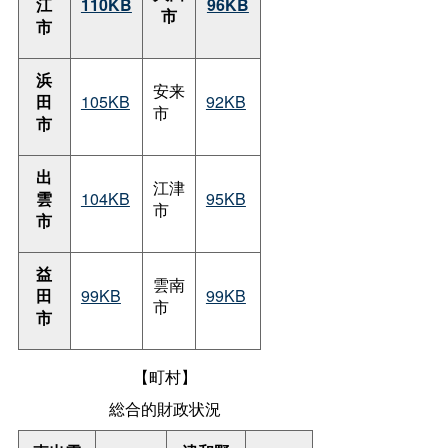
江
110KB
96KB
市
市
浜
安来
田
105KB
92KB
市
市
出
江津
雲
104KB
95KB
市
市
益
雲南
田
99KB
99KB
市
市
【町村】
総合的財政状況