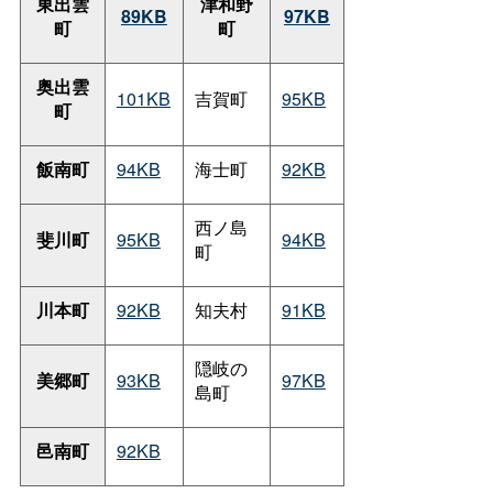
東出雲
津和野
89KB
97KB
町
町
奥出雲
101KB
吉賀町
95KB
町
飯南町
94KB
海士町
92KB
西ノ島
斐川町
95KB
94KB
町
川本町
92KB
知夫村
91KB
隠岐の
美郷町
93KB
97KB
島町
邑南町
92KB