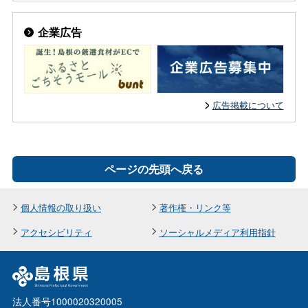
企業広告
広告掲載について
ページの先頭へ戻る
個人情報の取り扱い
著作権・リンク等
アクセシビリティ
ソーシャルメディア利用指針
法人番号1000020320005