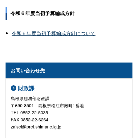
令和６年度当初予算編成方針
令和６年度当初予算編成方針について
お問い合わせ先
財政課
島根県総務部財政課
〒690-8501 島根県松江市殿町1番地
TEL 0852-22-5035
FAX 0852-22-6264
zaisei@pref.shimane.lg.jp