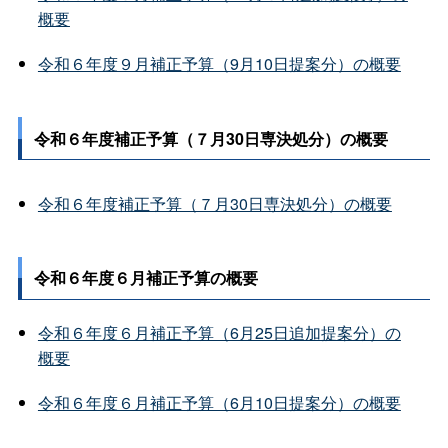
概要
令和６年度９月補正予算（9月10日提案分）の概要
令和６年度補正予算（７月30日専決処分）の概要
令和６年度補正予算（７月30日専決処分）の概要
令和６年度６月補正予算の概要
令和６年度６月補正予算（6月25日追加提案分）の
概要
令和６年度６月補正予算（6月10日提案分）の概要