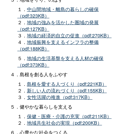
１．
中山間地域・離島の暮らしの確保
（pdf:323KB）
２．
地域の強みを活かした圏域の発展
（pdf:127KB）
３．
地域の経済的自立の促進（pdf:270KB）
４．
地域振興を支えるインフラの整備
（pdf:188KB）
５．
地域の生活基盤を支える人材の確保
（pdf:373KB）
４．島根を創る人をふやす
１．
島根を愛する人づくり（pdf:221KB）
２．
新しい人の流れづくり（pdf:155KB）
３．
女性活躍の推進（pdf:317KB）
５．健やかな暮らしを支える
１．
保健・医療・介護の充実（pdf:211KB）
２．
地域共生社会の実現（pdf:200KB）
６．心豊かな社会をつくる