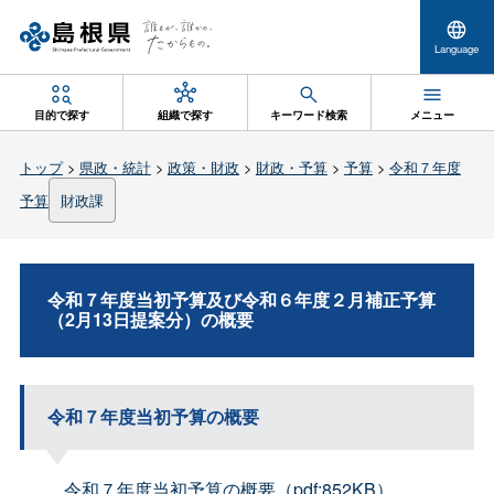
Language
目的で探す
組織で探す
キーワード検索
メニュー
トップ
>
県政・統計
>
政策・財政
>
財政・予算
>
予算
>
令和７年度
予算
財政課
令和７年度当初予算及び令和６年度２月補正予算
（2月13日提案分）の概要
令和７年度当初予算の概要
令和７年度当初予算の概要（pdf:852KB）