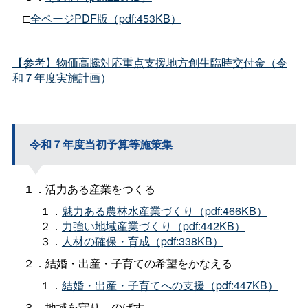
□
全ページPDF版（pdf:453KB）
【参考】物価高騰対応重点支援地方創生臨時交付金（令
和７年度実施計画）
令和７年度当初予算等施策集
１．活力ある産業をつくる
１．
魅力ある農林水産業づくり（pdf:466KB）
２．
力強い地域産業づくり（pdf:442KB）
３．
人材の確保・育成（pdf:338KB）
２．結婚・出産・子育ての希望をかなえる
１．
結婚・出産・子育てへの支援（pdf:447KB）
３．地域を守り、のばす