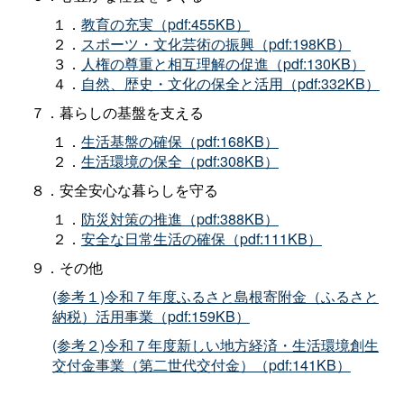
１．
教育の充実（pdf:455KB）
２．
スポーツ・文化芸術の振興（pdf:198KB）
３．
人権の尊重と相互理解の促進（pdf:130KB）
４．
自然、歴史・文化の保全と活用（pdf:332KB）
７．暮らしの基盤を支える
１．
生活基盤の確保（pdf:168KB）
２．
生活環境の保全（pdf:308KB）
８．安全安心な暮らしを守る
１．
防災対策の推進（pdf:388KB）
２．
安全な日常生活の確保（pdf:111KB）
９．その他
(参考１)令和７年度ふるさと島根寄附金（ふるさと
納税）活用事業（pdf:159KB）
(参考２)令和７年度新しい地方経済・生活環境創生
交付金事業（第二世代交付金）（pdf:141KB）