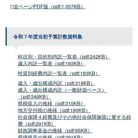
□
全ページPDF版（pdf:1,357KB）
令和７年度当初予算計数資料集
科目別・目的別内訳一覧表（pdf:242KB）
歳入内訳一覧表（pdf:193KB）
性質別経費内訳一覧表（pdf:183KB）
歳入・歳出構成内訳（pdf:319KB）
歳入・歳出構成内訳（一般財源ベース）
（pdf:348KB）
県税収入の推移（pdf:310KB）
地方交付税の推移（pdf:180KB）
社会保障４経費及びその他社会保障施策に要する経
費（pdf:291KB）
財政調整基金の推移（pdf:95KB）
県債残高の推移（pdf:291KB）