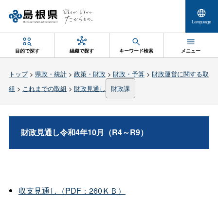
Language
目的で探す
組織で探す
キーワード検索
メニュー
トップ
>
県政・統計
>
政策・財政
>
財政・予算
>
財政運営に関する取
組
>
これまでの取組
>
財政見通し
財政課
財政見通し令和4年10月（R4～R9）
収支見通し（PDF：260ＫＢ）