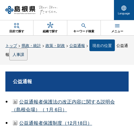
Language
目的で探す
組織で探す
キーワード検索
メニュー
トップ
>
県政・統計
>
政策・財政
>
公益通報
>
現在の位置
公益通
報
人事課
公益通報
公益通報者保護法の改正内容に関する説明会
（島根会場）（ 1月 6日）
公益通報者保護制度（12月18日）