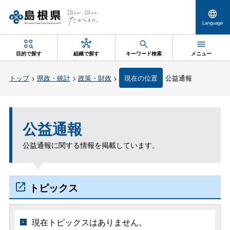
Language
目的で探す
組織で探す
キーワード検索
メニュー
トップ
>
県政・統計
>
政策・財政
>
現在の位置
公益通報
公益通報
公益通報に関する情報を掲載しています。
トピックス
現在トピックスはありません。