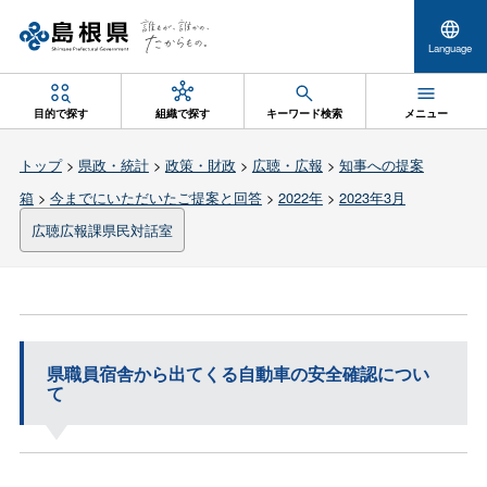
Language
目的で探す
組織で探す
キーワード検索
メニュー
トップ
>
県政・統計
>
政策・財政
>
広聴・広報
>
知事への提案
箱
>
今までにいただいたご提案と回答
>
2022年
>
2023年3月
広聴広報課県民対話室
県職員宿舎から出てくる自動車の安全確認につい
て