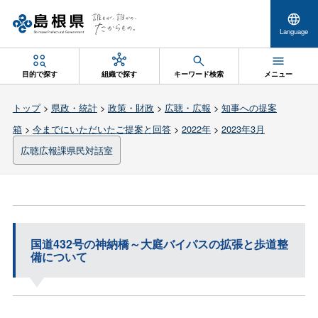
Language
目的で探す
組織で探す
キーワード検索
メニュー
トップ
>
県政・統計
>
政策・財政
>
広聴・広報
>
知事への提案
箱
>
今までにいただいたご提案と回答
>
2022年
>
2023年3月
広聴広報課県民対話室
国道432号の神納橋～大庭バイパスの拡張と歩道整
備について