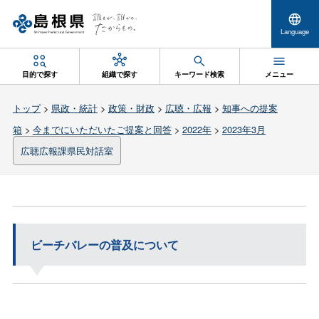
Language
目的で探す
組織で探す
キーワード検索
メニュー
トップ
>
県政・統計
>
政策・財政
>
広聴・広報
>
知事への提案
箱
>
今までにいただいたご提案と回答
>
2022年
>
2023年3月
広聴広報課県民対話室
ビーチバレーの普及について