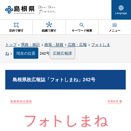
Language
目的で探す
組織で探す
キーワード検索
メニュー
トップ
>
県政・統計
>
政策・財政
>
広聴・広報
>
フォトしま
ね
>
現在の位置
242号
広聴広報課
島根県政広報誌「フォトしまね」242号