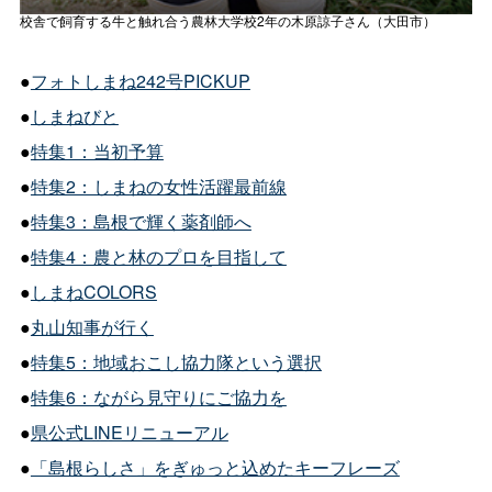
校舎で飼育する牛と触れ合う農林大学校2年の木原諒子さん（大田市）
●
フォトしまね242号PICKUP
●
しまねびと
●
特集1：当初予算
●
特集2：しまねの女性活躍最前線
●
特集3：島根で輝く薬剤師へ
●
特集4：農と林のプロを目指して
●
しまねCOLORS
●
丸山知事が行く
●
特集5：地域おこし協力隊という選択
●
特集6：ながら見守りにご協力を
●
県公式LINEリニューアル
●
「島根らしさ」をぎゅっと込めたキーフレーズ