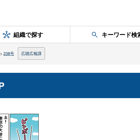
組織で探す
キーワード検
>
238号
広聴広報課
P