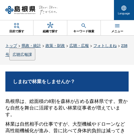
Language
目的で探す
組織で探す
キーワード検索
メニュー
トップ
>
県政・統計
>
政策・財政
>
広聴・広報
>
フォトしまね
>
238
号
広聴広報課
しまねで林業をしませんか？
島根県は、総面積の8割を森林が占める森林県です。豊か
な自然を舞台に活躍する若い林業従事者が増えていま
す。
林業は自然相手の仕事ですが、大型機械やドローンなど
高性能機械化が進み、昔に比べて身体的負担は減ってき