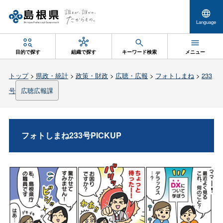
Language
目的で探す
組織で探す
キーワード検索
メニュー
トップ
>
県政・統計
>
政策・財政
>
広聴・広報
>
フォトしまね
>
233
号
広聴広報課
フォトしまね233号PICKUP