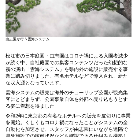
由志園が行う雲海システム
松江市の日本庭園・由志園はコロナ禍による入園者減少
が続く中、自社庭園での集客コンテンツだった幻想的な
霧の演出「雲海システム」を県内外の施設に販売する事
業に踏み切りました。有名ホテルなどで導入され、新た
な収入源となっています。
雲海システムの販売は海外のチューリップ公園が観光集
客にとどまらず、公園事業自体を外部へ売り込もうとす
る姿に着想を得ました。
令和2年に東京都の有名なホテルへの販売を皮切りに事業
を開始。くしくもコロナ禍になったことがシステムの全
自動化を加速させ、スタッフが由志園にいながら遠隔で
県外施設での稼働状況などを確認できる仕組みを構築し