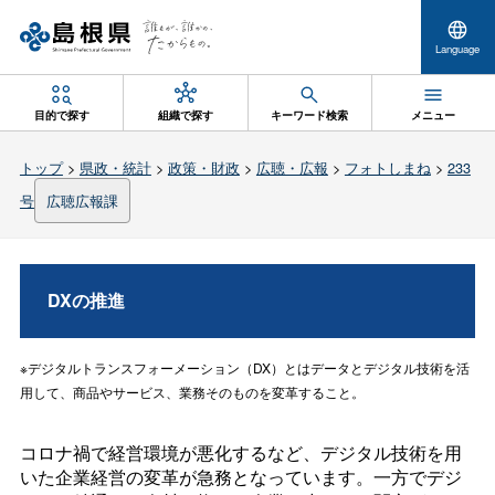
Language
目的で探す
組織で探す
キーワード検索
メニュー
トップ
>
県政・統計
>
政策・財政
>
広聴・広報
>
フォトしまね
>
233
号
広聴広報課
DXの推進
※デジタルトランスフォーメーション（DX）とはデータとデジタル技術を活
用して、商品やサービス、業務そのものを変革すること。
コロナ禍で経営環境が悪化するなど、デジタル技術を用
いた企業経営の変革が急務となっています。一方でデジ