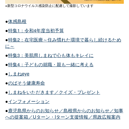
※新型コロナウイルス感染防止に配慮して撮影しています
●
体感島根
●
特集1：令和4年度当初予算
●
特集2：在宅医療～住み慣れた環境で暮らし続けるため
に～
●
特集3：美肌県しまねで心も体もキレイに
●
特集4：子どもの就職・親も一緒に考える
●
しまねeye
●
のばそう健康寿命
●
しまねをいただきます／クイズ・プレゼント
●
インフォメーション
●
鹿児島県からのお知らせ／島根県からのお知らせ／知事
への提案箱／Uターン・Iターン支援情報／県政広報案内