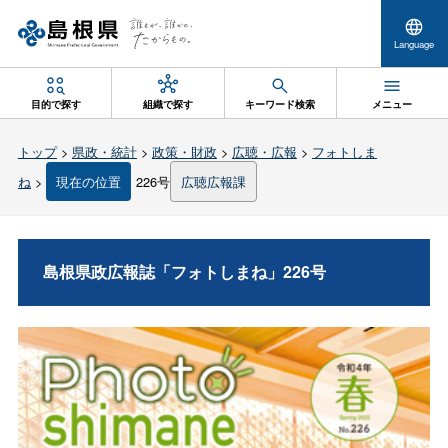
Language
目的で探す
組織で探す
キーワード検索
メニュー
トップ
>
県政・統計
>
政策・財政
>
広聴・広報
>
フォトしま
ね
>
現在の位置
226号
広聴広報課
島根県政広報誌「フォトしまね」226号