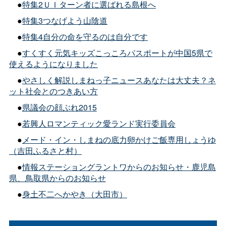
●
特集2ＵＩターン者に選ばれる島根へ
●
特集3つなげよう山陰道
●
特集4自分の命を守るのは自分です
●
すくすく元気キッズこっころパスポートが中国5県で
使えるようになりました
●
やさしく解説しまねっ子ニュースあなたは大丈夫？ネ
ット社会とのつきあい方
●
県議会の顔ぶれ2015
●
若興人ロマンティック愛ランド実行委員会
●
メード・イン・しまねの底力卵かけご飯専用しょうゆ
（吉田ふるさと村）
●
情報ステーショングラントワからのお知らせ・鹿児島
県、鳥取県からのお知らせ
●
身土不二へかやき（大田市）