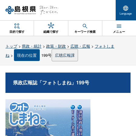
Language
目的で探す
組織で探す
キーワード検索
メニュー
トップ
>
県政・統計
>
政策・財政
>
広聴・広報
>
フォトしま
ね
>
現在の位置
199号
広聴広報課
県政広報誌「フォトしまね」199号