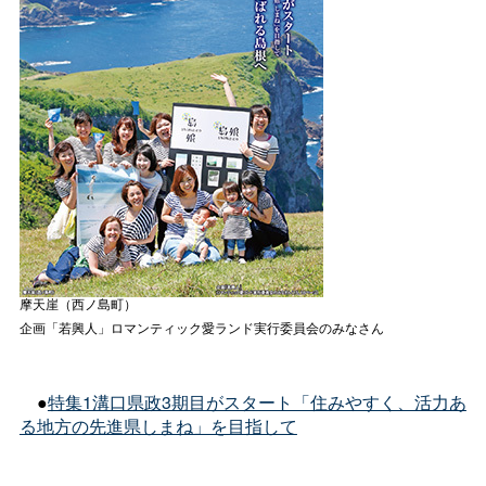
摩天崖（西ノ島町）
企画「若興人」ロマンティック愛ランド実行委員会のみなさん
●
特集1溝口県政3期目がスタート「住みやすく、活力あ
る地方の先進県しまね」を目指して