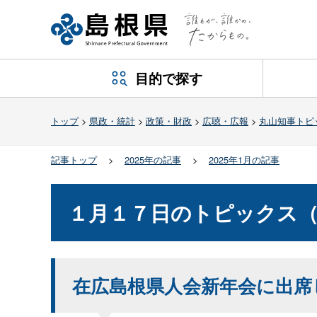
目的で探す
トップ
>
県政・統計
>
政策・財政
>
広聴・広報
>
丸山知事トピ
記事トップ
>
2025年の記事
>
2025年1月の記事
１月１７日のトピックス（
在広島根県人会新年会に出席