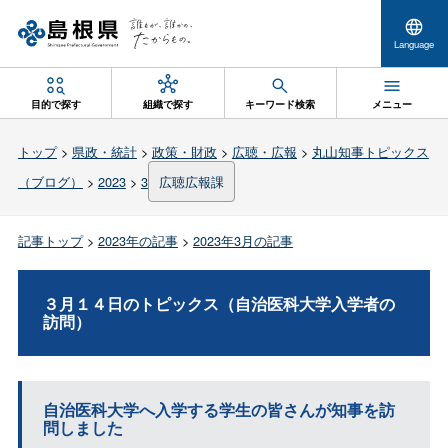
Language
目的で探す
組織で探す
キーワード検索
メニュー
トップ
>
県政・統計
>
政策・財政
>
広聴・広報
>
丸山知事トピックス
（ブログ）
>
2023
>
3
広聴広報課
記事トップ
>
2023年の記事
>
2023年3月の記事
３月１４日のトピックス（自治医科大学入学者の
訪問）
自治医科大学へ入学する学生の皆さんが知事を訪
問しました