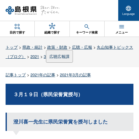
Language
目的で探す
組織で探す
キーワード検索
メニュー
トップ
>
県政・統計
>
政策・財政
>
広聴・広報
>
丸山知事トピックス
（ブログ）
>
2021
>
3
広聴広報課
記事トップ
>
2021年の記事
>
2021年3月の記事
３月１９日（県民栄誉賞授与）
澄川喜一先生に県民栄誉賞を授与しました