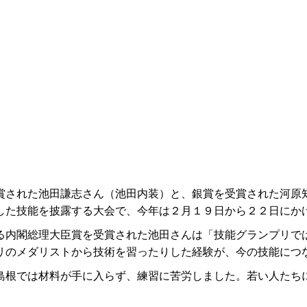
された池田謙志さん（池田内装）と、銀賞を受賞された河原知栄
した技能を披露する大会で、今年は２月１９日から２２日にか
内閣総理大臣賞を受賞された池田さんは「技能グランプリで
リのメダリストから技術を習ったりした経験が、今の技能につ
根では材料が手に入らず、練習に苦労しました。若い人たち