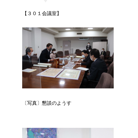
【３０１会議室】
〔写真〕懇談のようす