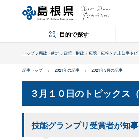
目的で探す
トップ
>
県政・統計
>
政策・財政
>
広聴・広報
>
丸山知事トピ
記事トップ
>
2021年の記事
>
2021年3月の記事
３月１０日のトピックス
技能グランプリ受賞者が知事