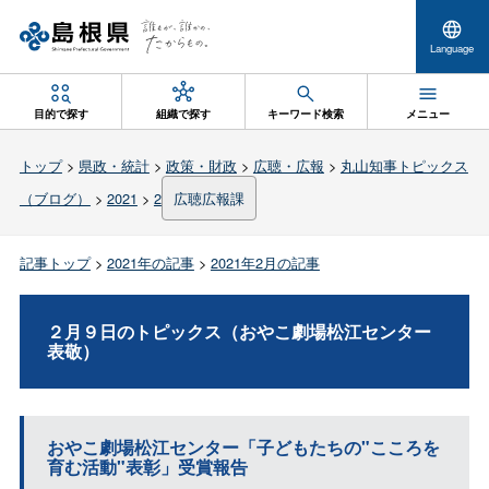
Language
目的で探す
組織で探す
キーワード検索
メニュー
トップ
>
県政・統計
>
政策・財政
>
広聴・広報
>
丸山知事トピックス
（ブログ）
>
2021
>
2
広聴広報課
記事トップ
>
2021年の記事
>
2021年2月の記事
２月９日のトピックス（おやこ劇場松江センター
表敬）
おやこ劇場松江センター「子どもたちの"こころを
育む活動"表彰」受賞報告