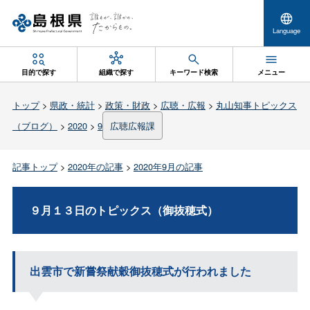
Language
目的で探す
組織で探す
キーワード検索
メニュー
トップ
>
県政・統計
>
政策・財政
>
広聴・広報
>
丸山知事トピックス
（ブログ）
>
2020
>
9
広聴広報課
記事トップ
>
2020年の記事
>
2020年9月の記事
９月１３日のトピックス（御抜穂式）
出雲市で新嘗祭献穀御抜穂式が行われました