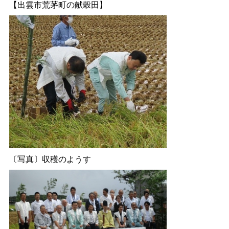
【出雲市荒茅町の献穀田】
〔写真〕収穫のようす