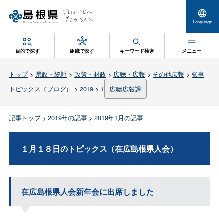
Language
目的で探す
組織で探す
キーワード検索
メニュー
トップ
>
県政・統計
>
政策・財政
>
広聴・広報
>
その他広報
>
知事
トピックス（ブログ）
>
2019
>
1
広聴広報課
記事トップ
>
2019年の記事
>
2019年1月の記事
１月１８日のトピックス（在広島根県人会）
在広島根県人会新年会に出席しました