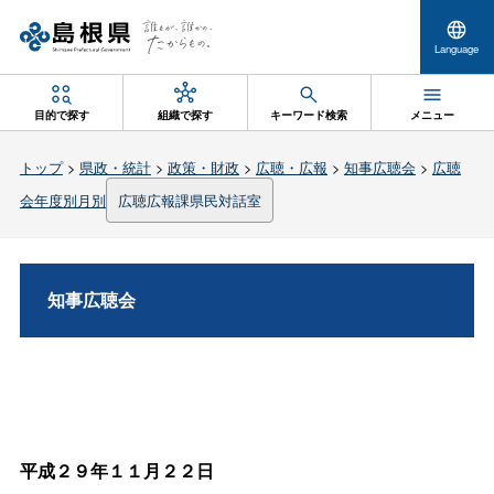
Language
目的で探す
組織で探す
キーワード検索
メニュー
トップ
>
県政・統計
>
政策・財政
>
広聴・広報
>
知事広聴会
>
広聴
会年度別月別
広聴広報課県民対話室
知事広聴会
平成２９年１１月２２日