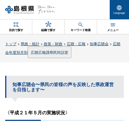
Language
目的で探す
組織で探す
キーワード検索
メニュー
トップ
>
県政・統計
>
政策・財政
>
広聴・広報
>
知事広聴会
>
広聴
会年度別月別
広聴広報課県民対話室
知事広聴会〜県民の皆様の声を反映した県政運営
を目指します〜
〈平成２１年５月の実施状況〉