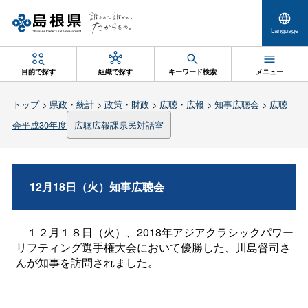
Language
目的で探す
組織で探す
キーワード検索
メニュー
トップ
>
県政・統計
>
政策・財政
>
広聴・広報
>
知事広聴会
>
広聴
会平成30年度
広聴広報課県民対話室
12月18日（火）知事広聴会
１２月１８日（火）、2018年アジアクラシックパワー
リフティング選手権大会において優勝した、川島督司さ
んが知事を訪問されました。