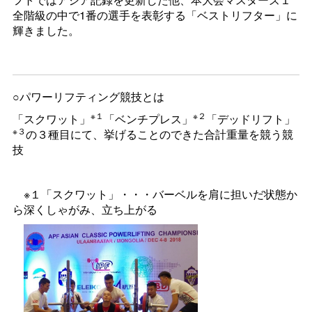
全階級の中で1番の選手を表彰する「ベストリフター」に
輝きました。
○パワーリフティング競技とは
※１
※２
「スクワット」
「ベンチプレス」
「デッドリフト」
※３
の３種目にて、挙げることのできた合計重量を競う競
技
※１「スクワット」・・・バーベルを肩に担いだ状態か
ら深くしゃがみ、立ち上がる