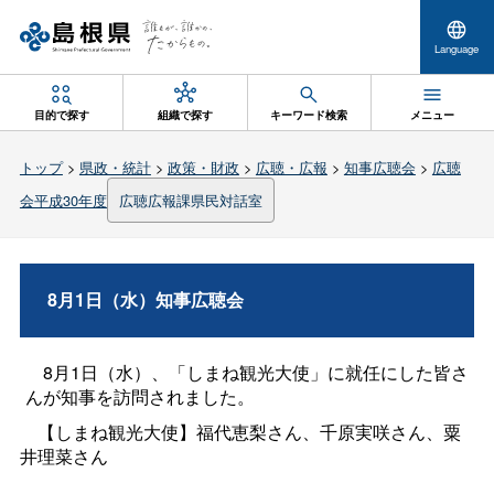
Language
目的で探す
組織で探す
キーワード検索
メニュー
トップ
>
県政・統計
>
政策・財政
>
広聴・広報
>
知事広聴会
>
広聴
会平成30年度
広聴広報課県民対話室
8月1日（水）知事広聴会
8月1日（水）、「しまね観光大使」に就任にした皆さ
んが知事を訪問されました。
【しまね観光大使】福代恵梨さん、千原実咲さん、粟
井理菜さん