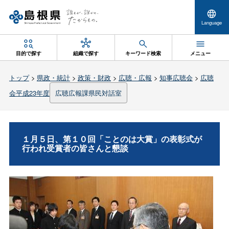
Language
目的で探す
組織で探す
キーワード検索
メニュー
トップ
>
県政・統計
>
政策・財政
>
広聴・広報
>
知事広聴会
>
広聴
会平成23年度
広聴広報課県民対話室
１月５日、第１０回「ことのは大賞」の表彰式が
行われ受賞者の皆さんと懇談