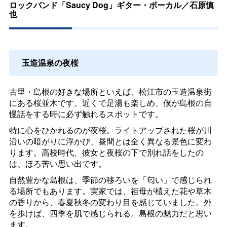
ロックバンド「
Saucy Dog
」ギター・ボーカル／石原慎
也
玉造温泉の夜桜
古里・島根の好きな場所といえば、松江市の玉造温泉街
にある桜並木です。近くで足湯も楽しめ、僕が島根の自
慢話をする時に必ず触れるスポットです。
特に心をひかれるのが夜桜。ライトアップされた桜が川
沿いの暗がりに浮かび、昼間とは全く異なる景色に変わ
ります。高校時代、彼女と夜桜の下で別れ話をしたの
は、ほろ苦い思い出です。
自然豊かな島根は、季節の移ろいを「匂い」で感じられ
る場所でもあります。実家では、祖母が植えた花や草木
の香りから、春夏秋冬の変わり目を感じていました。外
を歩けば、四季を肌で感じられる。島根の魅力だと思い
ます。