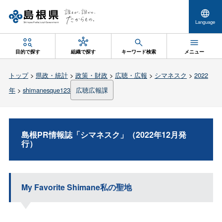
Language
目的で探す
組織で探す
キーワード検索
メニュー
トップ
>
県政・統計
>
政策・財政
>
広聴・広報
>
シマネスク
>
2022
年
>
shimanesque123
広聴広報課
島根PR情報誌「シマネスク」（2022年12月発
行）
My Favorite Shimane
私の聖地