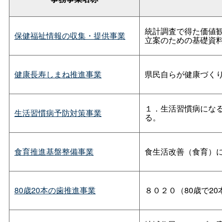
統計調査で得た価値
保健福祉情報の収集・提供事業
立案のための基礎資
健康長寿しまね推進事業
県民自らが健康づく
１．生活習慣病にな
生活習慣病予防対策事業
る。
食育推進基盤整備事業
食生活改善（食育）
80歳20本の歯推進事業
８０２０（80歳で2