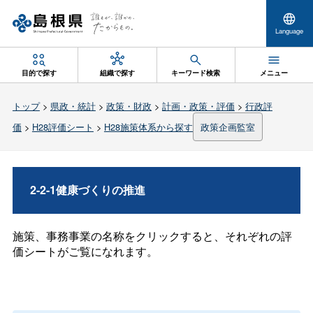
Language
目的で探す
組織で探す
キーワード検索
メニュー
トップ
>
県政・統計
>
政策・財政
>
計画・政策・評価
>
行政評
価
>
H28評価シート
>
H28施策体系から探す
政策企画監室
2-2-1健康づくりの推進
施策、事務事業の名称をクリックすると、それぞれの評
価シートがご覧になれます。