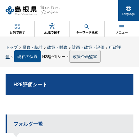
Language
目的で探す
組織で探す
キーワード検索
メニュー
トップ
>
県政・統計
>
政策・財政
>
計画・政策・評価
>
行政評
価
>
現在の位置
H28評価シート
政策企画監室
H28評価シート
フォルダ一覧