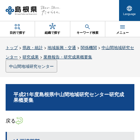
Language
目的で探す
組織で探す
キーワード検索
メニュー
トップ
>
県政・統計
>
地域振興・交通
>
関係機関
>
中山間地域研究セ
ンター
>
研究成果
>
業務報告・研究成果概要集
中山間地域研究センター
平成21年度島根県中山間地域研究センター研究成
果概要集
戻る