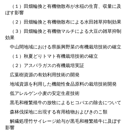
（１）田畑輪換と有機物散布が水稲の生育、収量に及
ぼす影響
（２）田畑輪換と有機物散布による水田雑草抑制効果
（３）田畑輪換と有機物マルチによる大豆の雑草抑制
効果
中山間地域における県振興野菜の有機栽培技術の確立
（１）秋夏どりトマト有機栽培技術の確立
（２）アスパラガスの有機栽培実証
広葉樹資源の有効利用技術の開発
地域資源を利用した機能性食品原料の栽培技術開発
低アレルゲン小麦の安定生産技術
黒毛和種繁殖牛の放牧によるヒコバエの除去について
森林伐採地に出現する有用植物およびきのこ類
解繊処理竹サイレージ給与が黒毛和種繁殖牛に及ぼす
影響