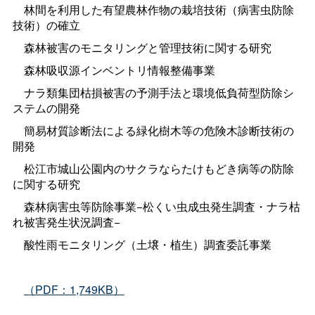
林間を利用した有望農林作物の栽培技術（病害虫防除
技術）の確立
森林被害のモニタリングと管理技術に関する研究
森林吸収源インベントリ情報整備事業
ナラ類集団枯損被害の予測手法と環境低負荷型防除シ
ステムの開発
簡易材質診断法による緑化樹木等の危険木診断技術の
開発
松江市城山公園内のサクラならたけもどき病等の防除
に関する研究
森林病害虫等防除事業−松くい虫成虫発生調査・ナラ枯
れ被害発生状況調査−
酸性雨モニタリング（土壌・植生）調査委託事業
（PDF：1,749KB）