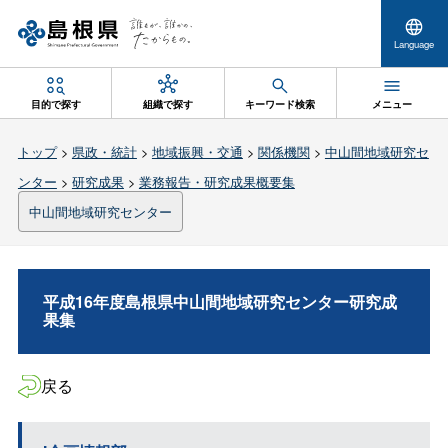
Language
目的で探す
組織で探す
キーワード検索
メニュー
トップ
>
県政・統計
>
地域振興・交通
>
関係機関
>
中山間地域研究セ
ンター
>
研究成果
>
業務報告・研究成果概要集
中山間地域研究センター
平成16年度島根県中山間地域研究センター研究成
果集
戻る