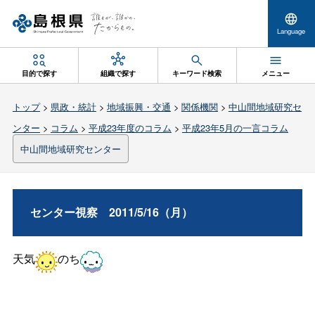
Language
目的で探す
組織で探す
キーワード検索
メニュー
トップ
>
県政・統計
>
地域振興・交通
>
関係機関
>
中山間地域研究セ
ンター
>
コラム
>
平成23年度のコラム
>
平成23年5月の一言コラム
中山間地域研究センター
センター視
察
2011/5/16（月）
天気
のち