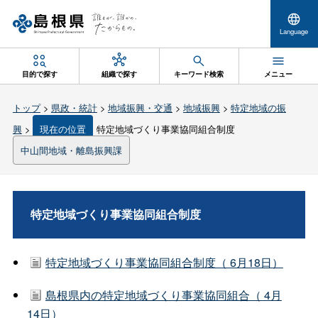
Language
目的で探す
組織で探す
キーワード検索
メニュー
トップ
>
県政・統計
>
地域振興・交通
>
地域振興
>
特定地域の振
興
>
現在の位置
特定地域づくり事業協同組合制度
中山間地域・離島振興課
特定地域づくり事業協同組合制度
特定地域づくり事業協同組合制度（ 6月18日）
島根県内の特定地域づくり事業協同組合（ 4月
14日）