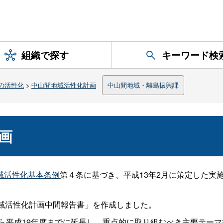
組織で探す
キーワード検
の活性化
>
中山間地域活性化計画
中山間地域・離島振興課
画
域活性化基本条例
第４条に基づき、平成13年2月に策定した実
地域活性化計画中間報告書」を作成しました。
から平成19年度までに延長し、重点的に取り組むべき主要テー