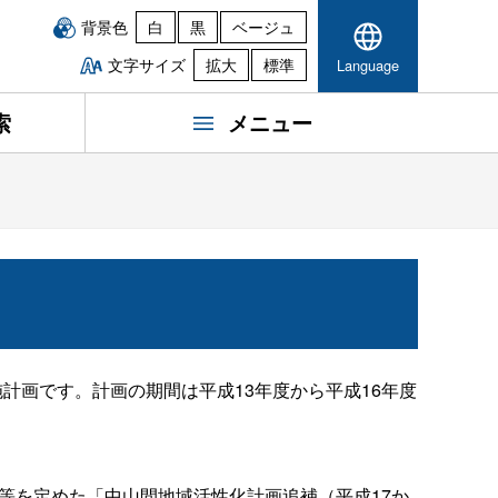
背景色
白
黒
ベージュ
文字サイズ
拡大
標準
Language
索
メニュー
施計画です。計画の期間は平成13年度から平成16年度
マ等を定めた「中山間地域活性化計画追補（平成17か