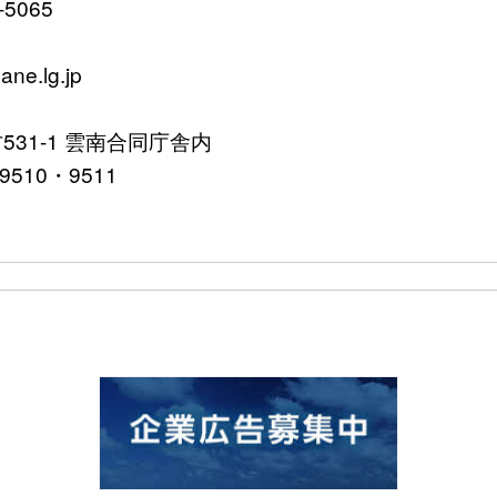
065
ne.lg.jp
31-1 雲南合同庁舎内
10・9511