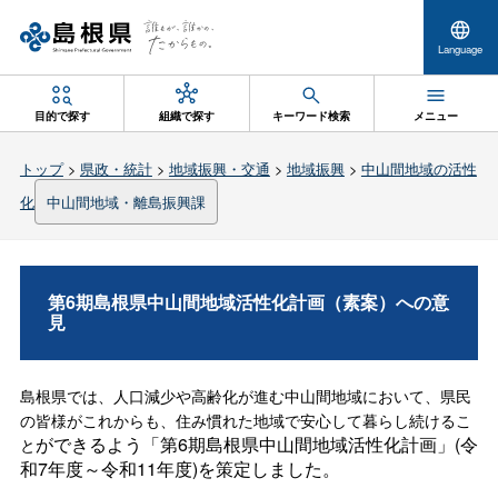
Language
目的で探す
組織で探す
キーワード検索
メニュー
トップ
>
県政・統計
>
地域振興・交通
>
地域振興
>
中山間地域の活性
化
中山間地域・離島振興課
第6期島根県中山間地域活性化計画（素案）への意
見
島根県では、人口減少や高齢化が進む中山間地域において、県民
の皆様がこれからも、住み慣れた地域で安心して暮らし続けるこ
ができるよう「第6期島根県中山間地域活性化計画」(令
と
和7年度～令和11年度)を策定しました。