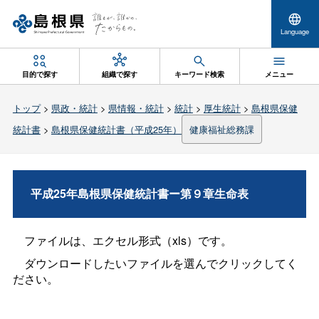
Language
目的で探す
組織で探す
キーワード検索
メニュー
トップ
>
県政・統計
>
県情報・統計
>
統計
>
厚生統計
>
島根県保健
統計書
>
島根県保健統計書（平成25年）
健康福祉総務課
平成25年島根県保健統計書ー第９章生命表
ファイルは、エクセル形式（xls）です。
ダウンロードしたいファイルを選んでクリックしてく
ださい。