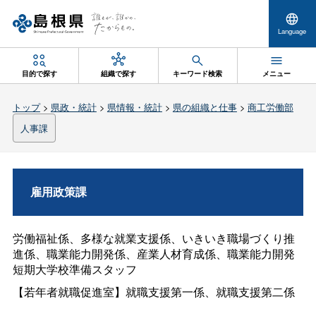
Language
目的で探す
組織で探す
キーワード検索
メニュー
トップ
>
県政・統計
>
県情報・統計
>
県の組織と仕事
>
商工労働部
人事課
雇用政策課
労働福祉係、多様な就業支援係、いきいき職場づくり推
進係、職業能力開発係、産業人材育成係、職業能力開発
短期大学校準備スタッフ
【若年者就職促進室】就職支援第一係、就職支援第二係