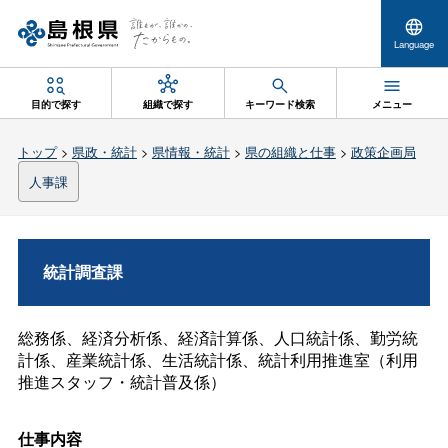
Language
目的で探す
組織で探す
キーワード検索
メニュー
トップ
>
県政・統計
>
県情報・統計
>
県の組織と仕事
>
政策企画局
人事課
統計調査課
総務係、経済分析係、経済計算係、人口統計係、勤労統
計係、産業統計係、生活統計係、統計利用推進室（利用
推進スタッフ・統計普及係）
仕事内容