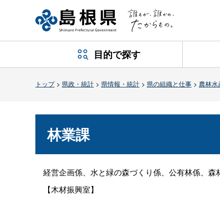
目的で探す
トップ
>
県政・統計
>
県情報・統計
>
県の組織と仕事
>
農林水
林業課
経営企画係、水と緑の森づくり係、公有林係、森林
【木材振興室】