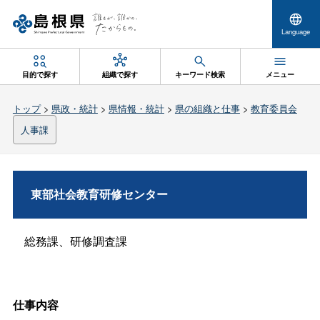
Language
目的で探す
組織で探す
キーワード検索
メニュー
トップ
>
県政・統計
>
県情報・統計
>
県の組織と仕事
>
教育委員会
人事課
東部社会教育研修センター
総務課、研修調査課
仕事内容