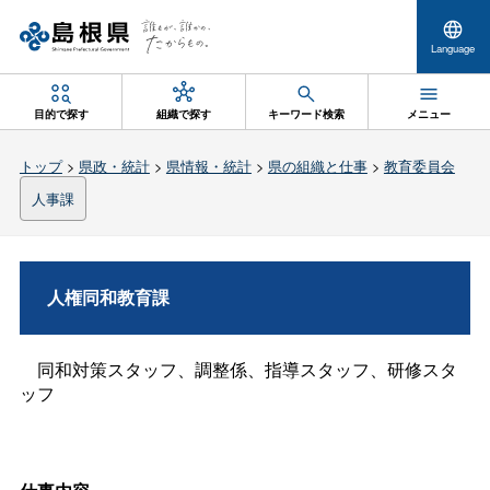
Language
目的で探す
組織で探す
キーワード検索
メニュー
トップ
>
県政・統計
>
県情報・統計
>
県の組織と仕事
>
教育委員会
人事課
人権同和教育課
同和対策スタッフ、調整係、指導スタッフ、研修スタ
ッフ