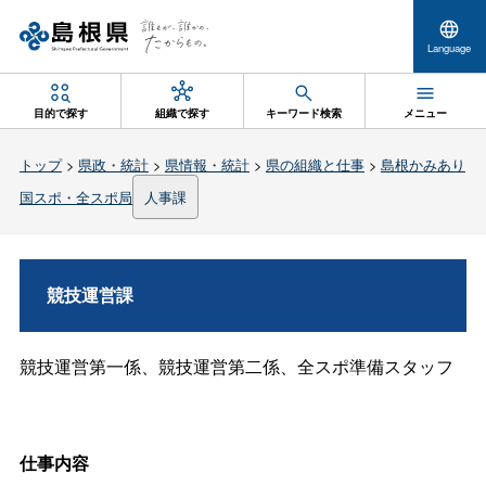
Language
目的で探す
組織で探す
キーワード検索
メニュー
トップ
>
県政・統計
>
県情報・統計
>
県の組織と仕事
>
島根かみあり
国スポ・全スポ局
人事課
競技運営課
競技運営第一係、競技運営第二係、全スポ準備スタッフ
仕事内容