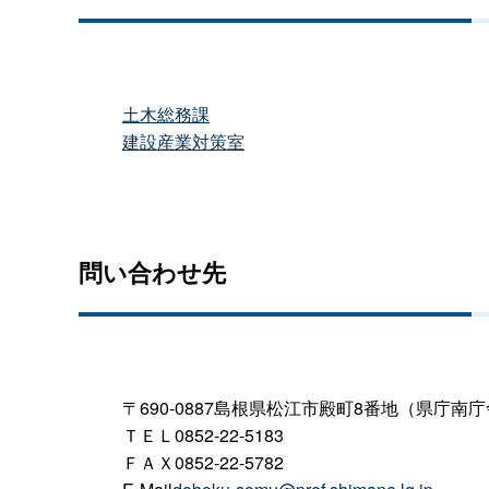
土木総務課
建設産業対策室
問い合わせ先
〒690-0887島根県松江市殿町8番地（県庁南
ＴＥＬ0852-22-5183
ＦＡＸ0852-22-5782