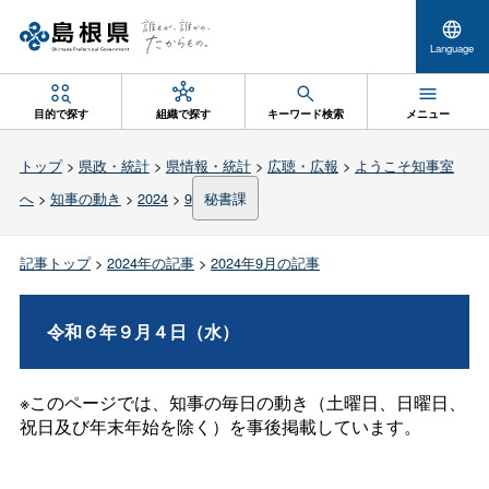
Language
目的で探す
組織で探す
キーワード検索
メニュー
トップ
>
県政・統計
>
県情報・統計
>
広聴・広報
>
ようこそ知事室
へ
>
知事の動き
>
2024
>
9
秘書課
記事トップ
>
2024年の記事
>
2024年9月の記事
令和６年９月４日（水）
※このページでは、知事の毎日の動き（土曜日、日曜日、
祝日及び年末年始を除く）を事後掲載しています。