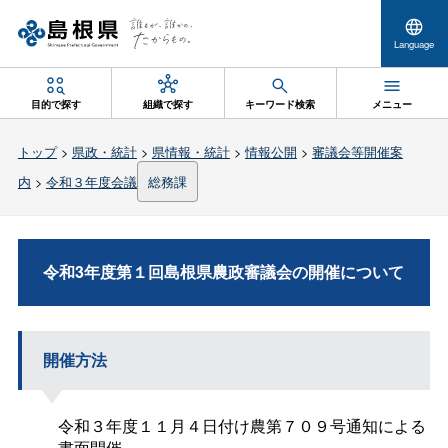
Language
目的で探す
組織で探す
キーワード検索
メニュー
トップ
>
県政・統計
>
県情報・統計
>
情報公開
>
審議会等開催案
内
>
令和３年度会議
総務課
令和3年度第１回島根県農政審議会の開催について
開催方法
令和３年度１１月４日付け農第７０９号通知による
書面開催