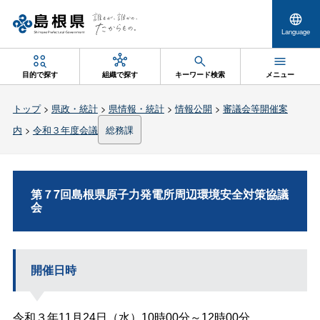
Language
目的で探す
組織で探す
キーワード検索
メニュー
トップ
>
県政・統計
>
県情報・統計
>
情報公開
>
審議会等開催案
内
>
令和３年度会議
総務課
第７7回島根県原子力発電所周辺環境安全対策協議
会
開催日時
令和３年11月24日（水）10時00分～12時00分