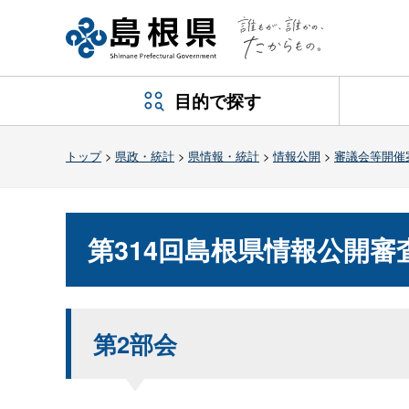
目的で探す
トップ
>
県政・統計
>
県情報・統計
>
情報公開
>
審議会等開催
第314回島根県情報公開
第2部会