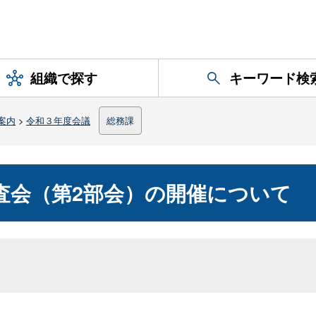
組織で探す
キーワード検
案内
>
令和３年度会議
総務課
審査会（第2部会）の開催について