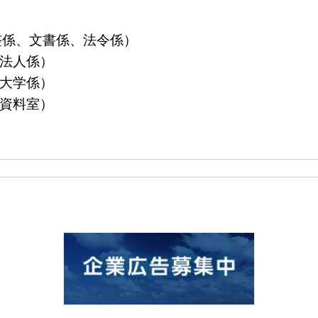
算調整係、文書係、法令係）
益法人係）
立大学係）
島資料室）