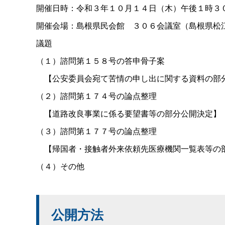
開催日時：令和３年１０月１４日（木）午後１時３
開催会場：島根県民会
館
３０６会議室（島根県松
議題
（１）諮問第１５８号の答申骨子案
【公安委員会宛て苦情の申し出に関する資料の部
（２）諮問第１７４号の論点整理
【道路改良事業に係る要望書等の部分公開決定】
（３）諮問第１７７号の論点整理
【帰国者・接触者外来依頼先医療機関一覧表等の
（４）その他
公開方法